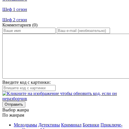
Шеф 1 сезон
Шеф 2 сезон
Ком­мен­та­ри­ев (0)
Введите код с картинки:
Отправить
Вы­бор жан­ра
По жан­рам
Ме­ло­дра­мы
Де­тек­ти­вы
Кри­ми­нал
Бое­ви­ки
При­клю­че­