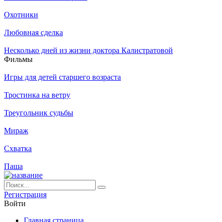
Охотники
Любовная сделка
Несколько дней из жизни доктора Калистратовой
Филь­мы
Игры для детей старшего возраста
Тростинка на ветру
Треугольник судьбы
Мираж
Схватка
Паша
Ре­ги­ст­ра­ция
Вой­ти
Глав­ная стра­ни­ца