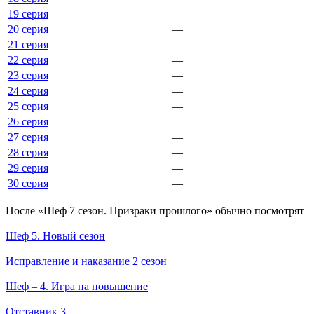
19 серия
—
20 серия
—
21 серия
—
22 серия
—
23 серия
—
24 серия
—
25 серия
—
26 серия
—
27 серия
—
28 серия
—
29 серия
—
30 серия
—
По­сле «Шеф 7 сезон. Призраки прошлого» обыч­но по­смот­рят
Шеф 5. Новый сезон
Исправление и наказание 2 сезон
Шеф – 4. Игра на повышение
Отставник 3