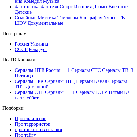
ния
Ко­ме­дия
Му­зы­ка
Фан­та­сти­ка
Фэн­те­зи
Спорт
Ис­то­рия
Дра­мы
Во­ен­ные
Дет­ские
Се­мей­ные
Мис­ти­ка
Трил­ле­ры
Био­гра­фия
Ужа­сы
ТВ —
ШОУ
До­ку­мен­таль­ные
По стра­нам
Рос­сия
Ук­раи­на
СССР
Бе­ла­русь
По ТВ Ка­на­лам
Се­риа­лы НТВ
Рос­сия — 1
Се­риа­лы СТС
Се­риа­лы ТВ–3
Пят­ни­ца
Се­риа­лы ТРК
Се­риа­лы ТВЦ
Пер­вый Ка­нал
Се­риа­лы
ТНТ
До­маш­ний
Се­риа­лы СТБ
Се­риа­лы 1 + 1
Се­риа­лы ICTV
Пя­тый Ка­
нал
Суб­бо­та
Подборки
Про снайперов
Про террористов
про танкистов и танки
Про тайгу