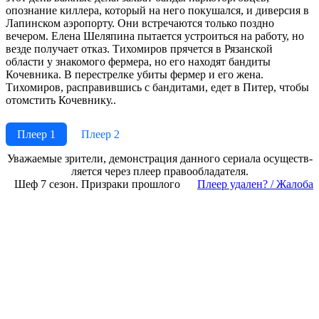
опознание киллера, который на него покушался, и диверсия в
Лапинском аэропорту. Они встречаются только поздно
вечером. Елена Шеляпина пытается устроиться на работу, но
везде получает отказ. Тихомиров прячется в Рязанской
области у знакомого фермера, но его находят бандиты
Кочевника. В перестрелке убиты фермер и его жена.
Тихомиров, расправившись с бандитами, едет в Питер, чтобы
отомстить Кочевнику..
Плеер 1
Плеер 2
Ува­жае­мые зри­те­ли, де­мон­ст­ра­ция дан­но­го се­риа­ла осу­ще­ст­в­
ля­ет­ся че­рез пле­ер пра­во­об­ла­да­те­ля.
Шеф 7 сезон. Призраки прошлого
Пле­ер уда­лен? / Жа­ло­ба