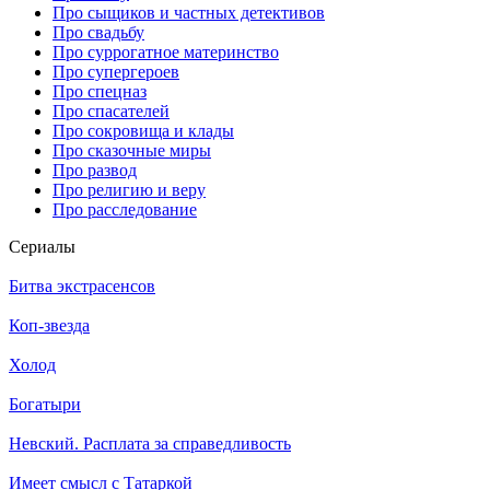
Про сыщиков и частных детективов
Про свадьбу
Про суррогатное материнство
Про супергероев
Про спецназ
Про спасателей
Про сокровища и клады
Про сказочные миры
Про развод
Про религию и веру
Про расследование
Се­риа­лы
Битва экстрасенсов
Коп-звезда
Холод
Богатыри
Невский. Расплата за справедливость
Имеет смысл с Татаркой