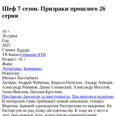
Шеф 7 сезон. Призраки прошлого 26
серия
16 +
30 серия
Год:
2025
Стра­на:
Рос­сия
ТВ Ка­нал:
Се­риа­лы НТВ
Воз­раст:
16 +
Жанр:
Де­тек­ти­вы
,
Кри­ми­нал
Ре­жис­сер:
Михаил Вассербаум
Ак­тё­ры:
Андрей Чубченко, Кирилл Полухин, Эльдар Лебедев,
Александр Рыбаков, Денис Синявский, Александр Мосолов,
Анна Миклош, Наталья Круглова
Про бан­ды, бан­ди­тов, и пре­ступ­ность
,
Про мен­тов и по­ли­цию
В питерский главк прибывает новый начальник, генерал
Морозов, бывший однокурсник Расторгуева по академии. Но
Расторгуев не рад этому обстоятельству. К тому же у него в
этот день важные дела: захват банды наркоторговцев,