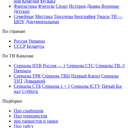
ния
Ко­ме­дия
Му­зы­ка
Фан­та­сти­ка
Фэн­те­зи
Спорт
Ис­то­рия
Дра­мы
Во­ен­ные
Дет­ские
Се­мей­ные
Мис­ти­ка
Трил­ле­ры
Био­гра­фия
Ужа­сы
ТВ —
ШОУ
До­ку­мен­таль­ные
По стра­нам
Рос­сия
Ук­раи­на
СССР
Бе­ла­русь
По ТВ Ка­на­лам
Се­риа­лы НТВ
Рос­сия — 1
Се­риа­лы СТС
Се­риа­лы ТВ–3
Пят­ни­ца
Се­риа­лы ТРК
Се­риа­лы ТВЦ
Пер­вый Ка­нал
Се­риа­лы
ТНТ
До­маш­ний
Се­риа­лы СТБ
Се­риа­лы 1 + 1
Се­риа­лы ICTV
Пя­тый Ка­
нал
Суб­бо­та
Подборки
Про снайперов
Про террористов
про танкистов и танки
Про тайгу