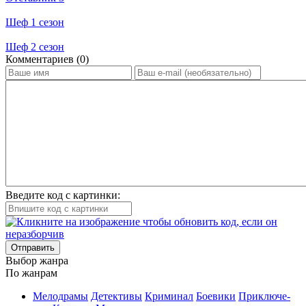
Шеф 1 сезон
Шеф 2 сезон
Ком­мен­та­ри­ев (0)
Введите код с картинки:
Отправить
Вы­бор жан­ра
По жан­рам
Ме­ло­дра­мы
Де­тек­ти­вы
Кри­ми­нал
Бое­ви­ки
При­клю­че­