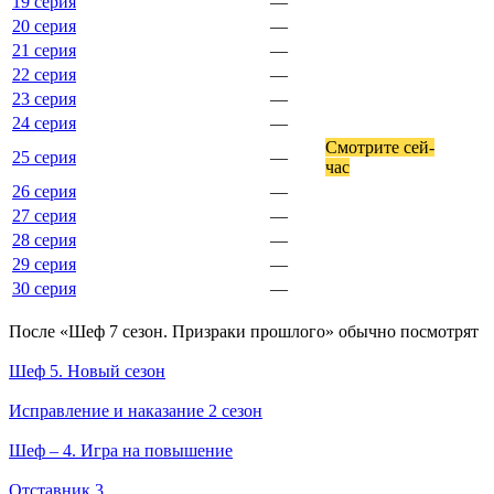
19 серия
—
20 серия
—
21 серия
—
22 серия
—
23 серия
—
24 серия
—
Смот­ри­те сей­
25 серия
—
час
26 серия
—
27 серия
—
28 серия
—
29 серия
—
30 серия
—
По­сле «Шеф 7 сезон. Призраки прошлого» обыч­но по­смот­рят
Шеф 5. Новый сезон
Исправление и наказание 2 сезон
Шеф – 4. Игра на повышение
Отставник 3