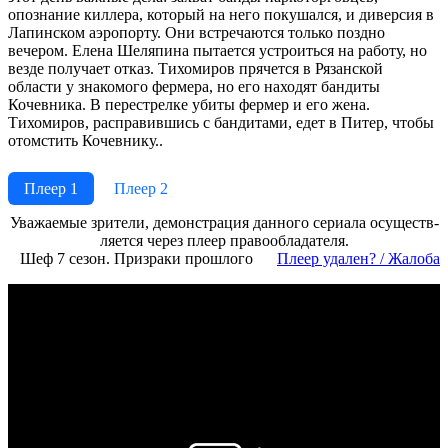
опознание киллера, который на него покушался, и диверсия в
Лапинском аэропорту. Они встречаются только поздно
вечером. Елена Шеляпина пытается устроиться на работу, но
везде получает отказ. Тихомиров прячется в Рязанской
области у знакомого фермера, но его находят бандиты
Кочевника. В перестрелке убиты фермер и его жена.
Тихомиров, расправившись с бандитами, едет в Питер, чтобы
отомстить Кочевнику..
Плеер 1
Плеер 2
Ува­жае­мые зри­те­ли, де­мон­ст­ра­ция дан­но­го се­риа­ла осу­ще­ст­в­
ля­ет­ся че­рез пле­ер пра­во­об­ла­да­те­ля.
Шеф 7 сезон. Призраки прошлого
Пле­ер уда­лен? / Жа­ло­ба