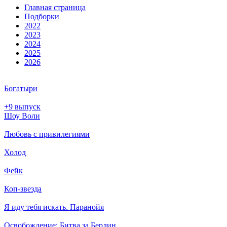
Глав­ная стра­ни­ца
Подборки
2022
2023
2024
2025
2026
Богатыри
+9 выпуск
Шоу Воли
Любовь с привилегиями
Холод
Фейк
Коп-звезда
Я иду тебя искать. Паранойя
Освобождение: Битва за Берлин