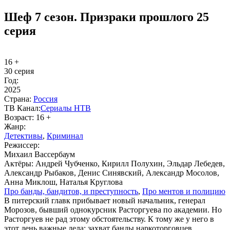
Шеф 7 сезон. Призраки прошлого 25
серия
16 +
30 серия
Год:
2025
Стра­на:
Рос­сия
ТВ Ка­нал:
Се­риа­лы НТВ
Воз­раст:
16 +
Жанр:
Де­тек­ти­вы
,
Кри­ми­нал
Ре­жис­сер:
Михаил Вассербаум
Ак­тё­ры:
Андрей Чубченко, Кирилл Полухин, Эльдар Лебедев,
Александр Рыбаков, Денис Синявский, Александр Мосолов,
Анна Миклош, Наталья Круглова
Про бан­ды, бан­ди­тов, и пре­ступ­ность
,
Про мен­тов и по­ли­цию
В питерский главк прибывает новый начальник, генерал
Морозов, бывший однокурсник Расторгуева по академии. Но
Расторгуев не рад этому обстоятельству. К тому же у него в
этот день важные дела: захват банды наркоторговцев,