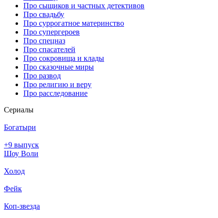
Про сыщиков и частных детективов
Про свадьбу
Про суррогатное материнство
Про супергероев
Про спецназ
Про спасателей
Про сокровища и клады
Про сказочные миры
Про развод
Про религию и веру
Про расследование
Се­риа­лы
Богатыри
+9 выпуск
Шоу Воли
Холод
Фейк
Коп-звезда