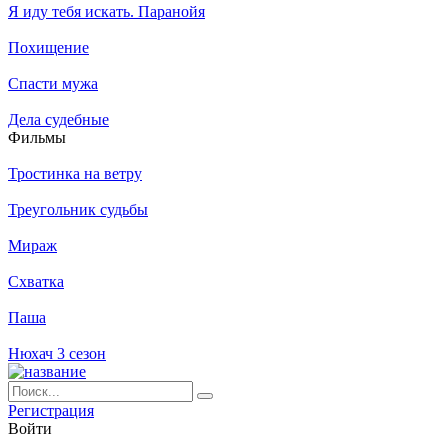
Я иду тебя искать. Паранойя
Похищение
Спасти мужа
Дела судебные
Филь­мы
Тростинка на ветру
Треугольник судьбы
Мираж
Схватка
Паша
Нюхач 3 сезон
Ре­ги­ст­ра­ция
Вой­ти