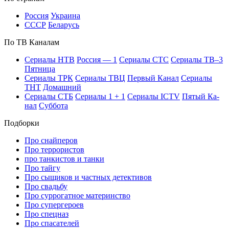
Рос­сия
Ук­раи­на
СССР
Бе­ла­русь
По ТВ Ка­на­лам
Се­риа­лы НТВ
Рос­сия — 1
Се­риа­лы СТС
Се­риа­лы ТВ–3
Пят­ни­ца
Се­риа­лы ТРК
Се­риа­лы ТВЦ
Пер­вый Ка­нал
Се­риа­лы
ТНТ
До­маш­ний
Се­риа­лы СТБ
Се­риа­лы 1 + 1
Се­риа­лы ICTV
Пя­тый Ка­
нал
Суб­бо­та
Подборки
Про снайперов
Про террористов
про танкистов и танки
Про тайгу
Про сыщиков и частных детективов
Про свадьбу
Про суррогатное материнство
Про супергероев
Про спецназ
Про спасателей