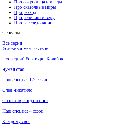
Про сокровища и клады
Про сказочные миры
Про развод
Про религию и веру
Про расследование
Се­риа­лы
Все серии
Условный мент 6 сезон
Последний богатырь. Колобок
Чужая стая
Наш спецназ 1-3 сезоны
След Чикатило
Счастлив, когда ты нет
Наш спецназ 4 сезон
Каждому своё