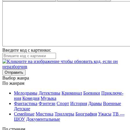
Введите код с картинки:
Отправить
Вы­бор жан­ра
По жан­рам
Ме­ло­дра­мы
Де­тек­ти­вы
Кри­ми­нал
Бое­ви­ки
При­клю­че­
ния
Ко­ме­дия
Му­зы­ка
Фан­та­сти­ка
Фэн­те­зи
Спорт
Ис­то­рия
Дра­мы
Во­ен­ные
Дет­ские
Се­мей­ные
Мис­ти­ка
Трил­ле­ры
Био­гра­фия
Ужа­сы
ТВ —
ШОУ
До­ку­мен­таль­ные
По стра­нам