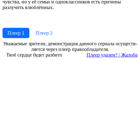
чувства, но у её семьи и одноклассников есть причины
разлучить влюблённых.
Плеер 1
Плеер 2
Ува­жае­мые зри­те­ли, де­мон­ст­ра­ция дан­но­го се­риа­ла осу­ще­ст­в­
ля­ет­ся че­рез пле­ер пра­во­об­ла­да­те­ля.
Твоё сердце будет разбито
Пле­ер уда­лен? / Жа­ло­ба