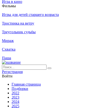
Игра в кино
Филь­мы
Игры для детей старшего возраста
Тростинка на ветру
Треугольник судьбы
Мираж
Схватка
Паша
Ре­ги­ст­ра­ция
Вой­ти
Глав­ная стра­ни­ца
Подборки
2022
2023
2024
2025