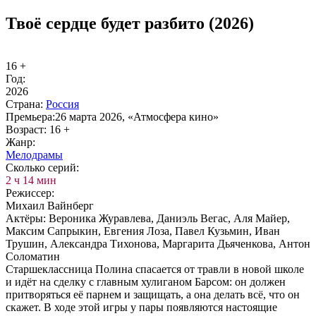
Твоё сердце будет разбито (2026)
16 +
Год:
2026
Стра­на:
Рос­сия
Пре­мье­ра:
26 марта 2026, «Атмосфера кино»
Воз­раст:
16 +
Жанр:
Ме­ло­дра­мы
Сколь­ко се­рий:
2 ч 14 мин
Ре­жис­сер:
Михаил Вайнберг
Ак­тё­ры:
Вероника Журавлева, Даниэль Вегас, Аля Майер,
Максим Сапрыкин, Евгения Лоза, Павел Кузьмин, Иван
Трушин, Александра Тихонова, Маргарита Дьяченкова, Антон
Соломатин
Старшеклассница Полина спасается от травли в новой школе
и идёт на сделку с главным хулиганом Барсом: он должен
притворяться её парнем и защищать, а она делать всё, что он
скажет. В ходе этой игры у пары появляются настоящие