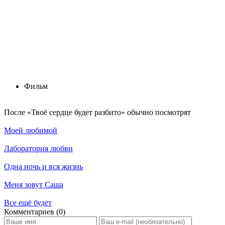
Фильм
По­сле «Твоё сердце будет разбито» обыч­но по­смот­рят
Моей любимой
Лаборатория любви
Одна ночь и вся жизнь
Меня зовут Саша
Все ещё будет
Ком­мен­та­ри­ев (0)